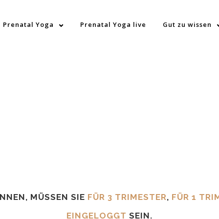
Prenatal Yoga
Prenatal Yoga live
Gut zu wissen
ÖNNEN, MÜSSEN SIE
FÜR 3 TRIMESTER
,
FÜR 1 TRI
EINGELOGGT
SEIN.