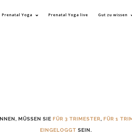
Prenatal Yoga
Prenatal Yoga live
Gut zu wissen
ÖNNEN, MÜSSEN SIE
FÜR 3 TRIMESTER
,
FÜR 1 TRI
EINGELOGGT
SEIN.